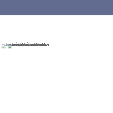
CONSEIL & ACCOMPAGNEMENT
Assistance en matière fiscale
Il existe, en effet, des leviers de défiscalisation
légaux qui vous permettront de gagner de
l’argent, dommage de ne pas en bénéficier !
CoDealigent fera en sorte d’adapter ces